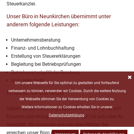
Steuerkanzlei
.
Unser Büro in
Neunkirchen
übernimmt unter
anderem folgende Leistungen:
Unternehmensberatung
Finanz- und Lohnbuchhaltung
Erstellung von Steuererklärungen
Begleitung bei Betriebsprüfungen
Betriebswirtschaftliche Beratung
Und vieles mehr
Um unsere Webseite für Sie optimal zu gestalten und fortlaufend
verbessern zu können, verwenden wir Cookies. Durch die weitere Nutzung
Entlasten Sie sich selbst
der Webseite stimmen Sie der Verwendung von Cookies zu.
Weitere Informationen zu Cookies erhalten Sie in unserer
Geben Sie die Steuerangelegenheiten in die Hände von
Datenschutzerklärung
.
Experten und erlangen Sie so mehr Zeit für sich oder Ihr
Geschäft. Wir kümmern uns um alles Nötige. Sie
erreichen unser Büro unter
0 68 21 / 29 02 70
.